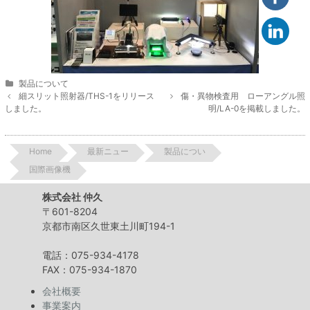
Categories
製品について
Post
細スリット照射器/THS-1をリリース
傷・異物検査用 ローアングル照
navigation
しました。
明/LA-0を掲載しました。
Home
最新ニュー
製品につい
国際画像機
株式会社 仲久
〒601-8204
京都市南区久世東土川町194-1
電話：075-934-4178
FAX：075-934-1870
会社概要
事業案内