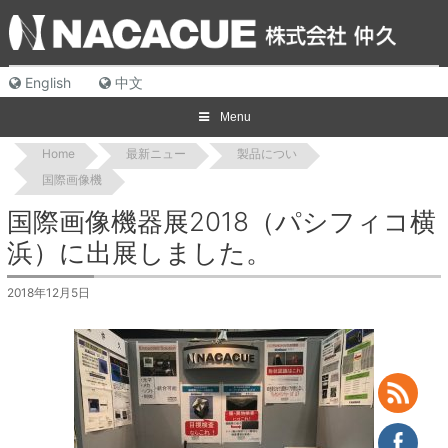
Skip
to
content
English
中文
Menu
Home
最新ニュー
製品につい
国際画像機
国際画像機器展2018（パシフィコ横
浜）に出展しました。
2018年12月5日