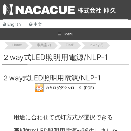
Skip
to
content
English
中文
Menu
Home
事業案内
FlatP
２way式
２way式LED照明用電源/NLP-1
２way式LED照明用電源/NLP-1
用途に合わせて点灯方式が選択できる
画期的なLED照明用電源が誕生しました