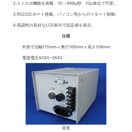
2.ストロボ機能を搭載 10～999μ秒 10μ単位で可変。
3.RS232Cポート搭載。パソコン等からのリモート制御。
4.視認性の良好なLCD表示で設定値を表示。
仕様
外形寸法幅115mmｘ奥行166mmｘ高さ108mm
電源電圧AC85~264V
背面