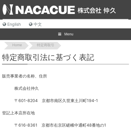
Skip
to
content
English
中文
Menu
Home
特定商取引
特定商取引法に基づく表記
販売事業者の名称、住所
株式会社仲久
〒601-8204 京都市南区久世東土川町194-1
登記上本店所在地
〒616-8361 京都市右京区嵯峨中通町48番地の1