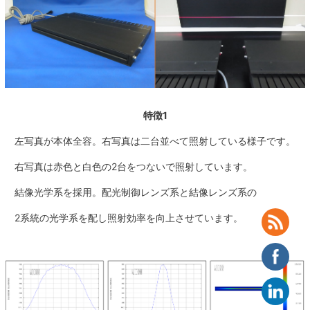
特徴1
左写真が本体全容。右写真は二台並べて照射している様子です。
右写真は赤色と白色の2台をつないで照射しています。
結像光学系を採用。配光制御レンズ系と結像レンズ系の
2系統の光学系を配し照射効率を向上させています。