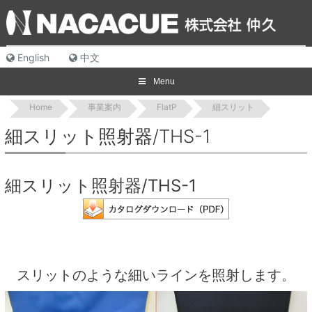
Skip
to
content
English
中文
Menu
Home
事業案内
FlatP
細スリット
細スリット照射器/THS-1
細スリット照射器/THS-1
スリットのような細いラインを照射します。