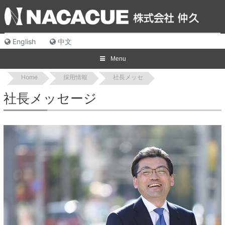
Skip
to
content
English
中文
Menu
Home
採用情報
社長メッセ
社長メッセージ