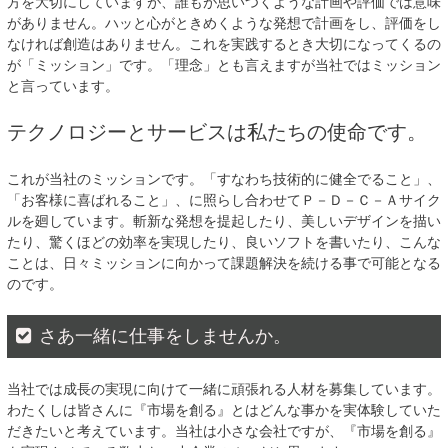
方を大切にしていますが、誰もが思いつくような計画や評価では意味
がありません。ハッと心がときめくような発想で計画をし、評価をし
なければ創造はありません。これを実践するとき大切になってくるの
が「ミッション」です。「理念」とも言えますが当社ではミッション
と言っています。
テクノロジーとサービスは私たちの使命です。
これが当社のミッションです。「すなわち技術的に健全でること」、
「お客様に喜ばれること」、に照らし合わせてＰ－Ｄ－Ｃ－Ａサイク
ルを廻しています。斬新な発想を提起したり、美しいデザインを描い
たり、驚くほどの効率を実現したり、良いソフトを書いたり、こんな
ことは、日々ミッションに向かって課題解決を続ける事で可能となる
のです。
さあ一緒に仕事をしませんか。
当社では成長の実現に向けて一緒に頑張れる人材を募集しています。
わたくしは皆さんに『市場を創る』とはどんな事かを実体験していた
だきたいと考えています。当社は小さな会社ですが、『市場を創る』