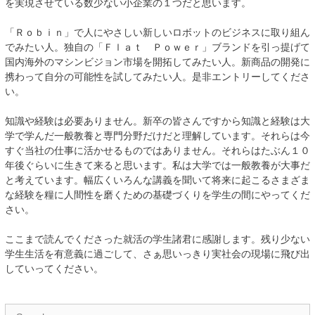
を実現させている数少ない小企業の１つだと思います。
「Ｒｏｂｉｎ」で人にやさしい新しいロボットのビジネスに取り組ん
でみたい人。独自の「Ｆｌａｔ Ｐｏｗｅｒ」ブランドを引っ提げて
国内海外のマシンビジョン市場を開拓してみたい人。新商品の開発に
携わって自分の可能性を試してみたい人。是非エントリーしてくださ
い。
知識や経験は必要ありません。新卒の皆さんですから知識と経験は大
学で学んだ一般教養と専門分野だけだと理解しています。それらは今
すぐ当社の仕事に活かせるものではありません。それらはたぶん１０
年後ぐらいに生きて来ると思います。私は大学では一般教養が大事だ
と考えています。幅広くいろんな講義を聞いて将来に起こるさまざま
な経験を糧に人間性を磨くための基礎づくりを学生の間にやってくだ
さい。
ここまで読んでくださった就活の学生諸君に感謝します。残り少ない
学生生活を有意義に過ごして、さぁ思いっきり実社会の現場に飛び出
していってください。
Search