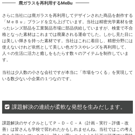
廃ガラスを再利用する
MeBu
さらに当社には廃ガラスを再利用してデザインされた商品を創作する
「ＭｅＢｕ」ブランドを立ち上げています。当社は精密光学素材を使
ったレンズ部品を工業製品市場に部品供給していますが、検査で不合
格となった素材はこれまでは廃棄される運命でした。しかし見た目に
は美しい輝きを持った素材です。当社はこれに着目し、精密分野には
使えないけれど依然として美しい色ガラスやレンズを再利用して、
人々の生活に活力と癒しをもたらす数々のアイテムを制作していま
す。
当社は少人数の小さな会社ですが本当に「市場をつくる」を実現して
いる数少ない小企業の１つなのです。
課題解決の連続が柔軟な発想を生みだします。
課題解決のサイクルとしてＰ－Ｄ－Ｃ－Ａ（計画－実行－評価－改
善）は皆さんも学校で習われたかもしれませんね。当社ではこの考え