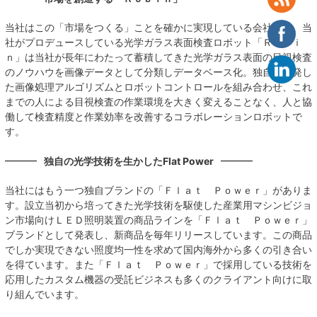
当社はこの「市場をつくる」ことを確かに実現している会社です。当
社がプロデュースしている光学ガラス表面検査ロボット「Ｒｏｂｉ
ｎ」は当社が長年にわたって蓄積してきた光学ガラス表面の目視検査
のノウハウを画像データとして分類しデータベース化。独自に開発し
た画像処理アルゴリズムとロボットコントロールを組み合わせ、これ
までの人による目視検査の作業環境を大きく変えることなく、人と協
働して検査精度と作業効率を改善するコラボレーションロボットで
す。
独自の光学技術を生かした
Flat Power
当社にはもう一つ独自ブランドの「Ｆｌａｔ Ｐｏｗｅｒ」がありま
す。設立当初から培ってきた光学技術を駆使した産業用マシンビジョ
ン市場向けＬＥＤ照明装置の商品ラインを「Ｆｌａｔ Ｐｏｗｅｒ」
ブランドとして発表し、新商品を毎年リリースしています。この商品
でしか実現できない照度均一性を求めて国内海外から多くの引き合い
を得ています。また「Ｆｌａｔ Ｐｏｗｅｒ」で採用している技術を
応用したカスタム機器の受託ビジネスも多くのクライアント向けに取
り組んでいます。