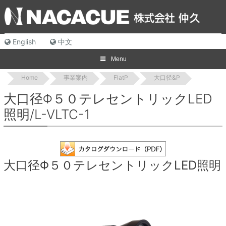
Skip
to
content
English
中文
Menu
Home
事業案内
FlatP
大口径&P
大口径Φ５０テレセントリックLED
照明/L-VLTC-1
大口径Φ５０テレセントリックLED照明