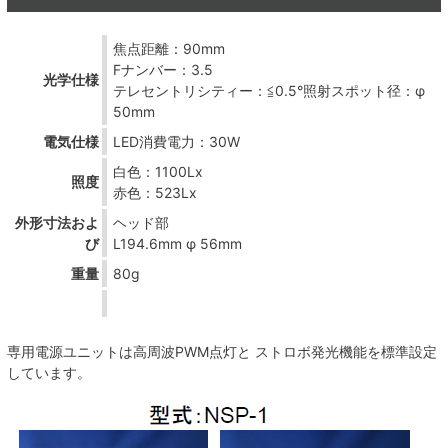
焦点距離：90mm
Fナンバー：3.5
光学仕様
テレセントリシティー：≦0.5°照射スポット径：φ
50mm
電気仕様
LED消費電力：30W
白色：1100Lx
照度
赤色：523Lx
外形寸法およ
ヘッド部
び
L194.6mm φ 56mm
重量
80g
専用電源ユニットは高周波PWM点灯と ストロボ発光機能を標準設定
しています。