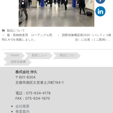
Categories
製品について
Post
傷・異物検査用 ローアングル照
国際画像機器展2020（パシフィコ横
navigation
明/LA-0を掲載しました。
浜）に出展（ミニ動画）。
Home
最新ニュー
製品につい
国際画像機
株式会社 仲久
〒601-8204
京都市南区久世東土川町194-1
電話：075-934-4178
FAX：075-934-1870
会社概要
事業案内