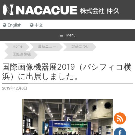
Skip
to
content
English
中文
Menu
Home
最新ニュー
製品につい
国際画像機
国際画像機器展2019（パシフィコ横
浜）に出展しました。
2019年12月6日