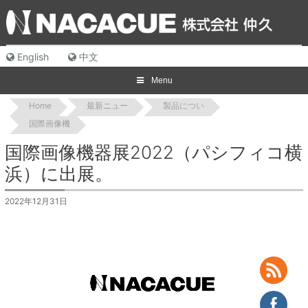
Skip
to
content
English
中文
Menu
Home
最新ニュー
製品につい
国際画像機
国際画像機器展2022（パシフィコ横
浜）に出展。
2022年12月31日