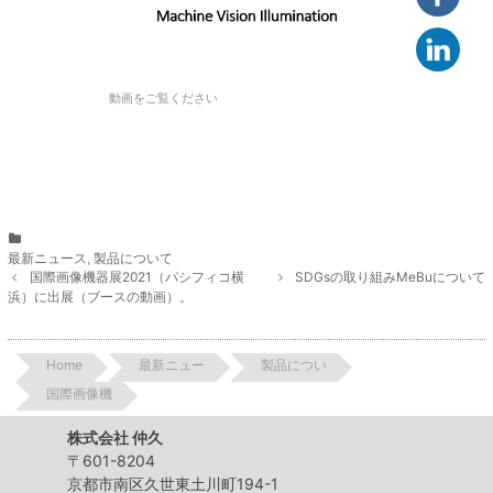
動画をご覧ください
Categories
最新ニュース
,
製品について
Post
国際画像機器展2021（パシフィコ横
SDGsの取り組みMeBuについて
navigation
浜）に出展（ブースの動画）。
Home
最新ニュー
製品につい
国際画像機
株式会社 仲久
〒601-8204
京都市南区久世東土川町194-1