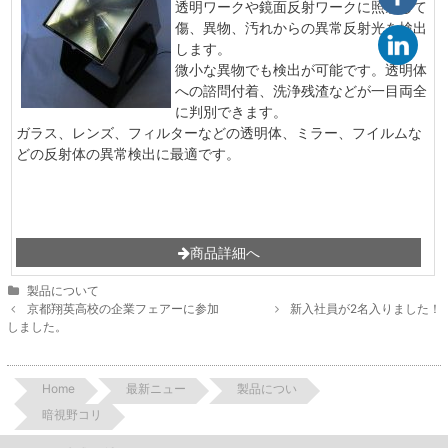
透明ワークや鏡面反射ワークに照射して
傷、異物、汚れからの異常反射光を検出
します。
微小な異物でも検出が可能です。透明体
への諮問付着、洗浄残渣などが一目両全
に判別できます。
ガラス、レンズ、フィルターなどの透明体、ミラー、フイルムな
どの反射体の異常検出に最適です。
商品詳細へ
Categories
製品について
Post
京都翔英高校の企業フェアーに参加
新入社員が2名入りました！
navigation
しました。
Home
最新ニュー
製品につい
暗視野コリ