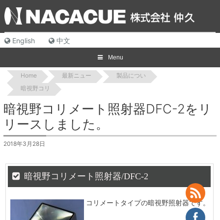
Skip
to
content
English
中文
Menu
Home
最新ニュー
製品につい
暗視野コリ
暗視野コリメート照射器DFC-2をリ
リースしました。
2018年3月28日
暗視野コリメート照射器/DFC-2
コリメートタイプの暗視野照射器です。