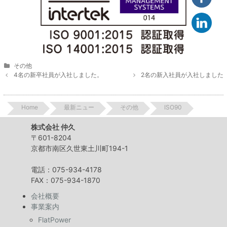
Categories
その他
Post
4名の新卒社員が入社しました。
2名の新入社員が入社しました
navigation
Home
最新ニュー
その他
ISO90
株式会社 仲久
〒601-8204
京都市南区久世東土川町194-1
電話：075-934-4178
FAX：075-934-1870
会社概要
事業案内
FlatPower