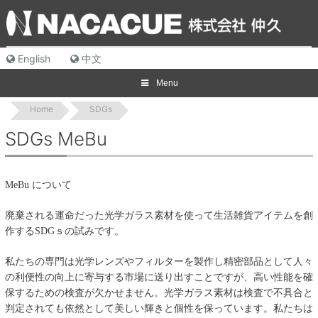
Skip
to
content
English
中文
Menu
Home
SDGs
SDGs MeBu
MeBu
について
廃棄される運命だった光学ガラス素材を使って生活雑貨アイテムを創
作する
SDG
ｓの試みです。
私たちの専門は光学レンズやフィルターを製作し精密部品として人々
の利便性の向上に寄与する市場に送り出すことですが、
高い性能を確
保するための検査が欠かせません。光学ガラス素材は検査で不具合と
判定されても依然として美しい輝きと個性を保っています。
私たちは